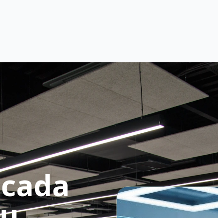
N
Conoce los principio
icada
tu