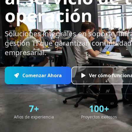
operación
Soluciones integrales en soporte, infr
gestión TI que garantizan continuidad 
empresarial.
Comenzar Ahora
Ver cómo funcion
7+
100+
Años de experiencia
Proyectos exitosos