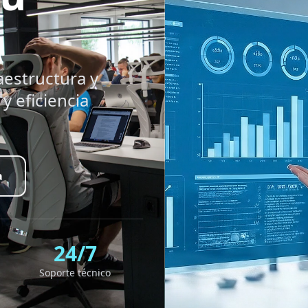
aestructura y
y eficiencia
a
24/7
Soporte técnico